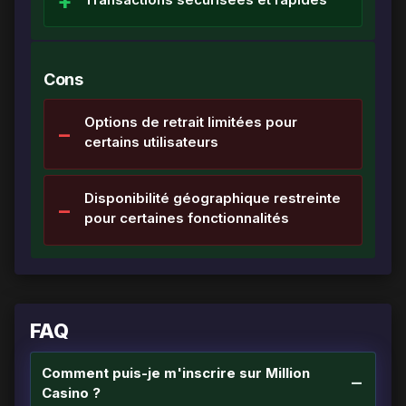
Cons
Options de retrait limitées pour
certains utilisateurs
Disponibilité géographique restreinte
pour certaines fonctionnalités
FAQ
Comment puis-je m'inscrire sur Million
Casino ?