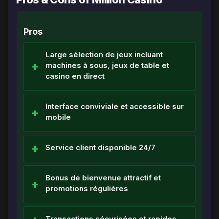
Pros
Large sélection de jeux incluant
machines à sous, jeux de table et
casino en direct
Interface conviviale et accessible sur
mobile
Service client disponible 24/7
Bonus de bienvenue attractif et
promotions régulières
Transactions sécurisées et rapides