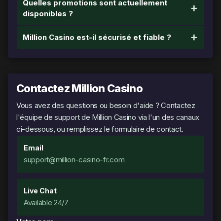
Quelles promotions sont actuellement
disponibles ?
Million Casino est-il sécurisé et fiable ?
Contactez Million Casino
Vous avez des questions ou besoin d'aide ? Contactez
l'équipe de support de Million Casino via l'un des canaux
ci-dessous, ou remplissez le formulaire de contact.
Email
support@million-casino-fr.com
Live Chat
Available 24/7