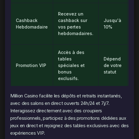
Jo
Recevez un
ré
Cashback
cashback sur
Jusqu'à
et 
Hebdomadaire
vos pertes
10%
vo
hebdomadaires.
éli
Accès à des
Re
tables
Dépend
pr
Promotion VIP
spéciales et
de votre
VI
bonus
statut
Ca
exclusifs.
Million Casino facilite les dépôts et retraits instantanés,
avec des salons en direct ouverts 24h/24 et 7j/7.
Interagissez directement avec des croupiers
professionnels, participez à des promotions dédiées aux
jeux en direct et rejoignez des tables exclusives avec des
expériences VIP.