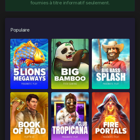
fournies à titre informatif seulement.
Populaire