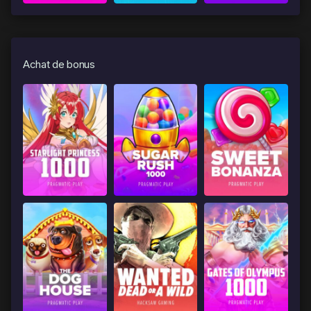
Achat de bonus