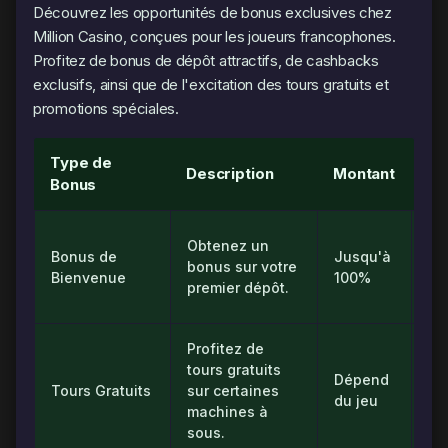
Découvrez les opportunités de bonus exclusives chez
Million Casino, conçues pour les joueurs francophones.
Profitez de bonus de dépôt attractifs, de cashbacks
exclusifs, ainsi que de l'excitation des tours gratuits et
promotions spéciales.
Type de
Co
Description
Montant
Bonus
Ré
In
Obtenez un
Bonus de
Jusqu'à
vo
bonus sur votre
Bienvenue
100%
ef
premier dépôt.
dép
Profitez de
Jo
tours gratuits
je
Dépend
Tours Gratuits
sur certaines
sé
du jeu
machines à
ch
sous.
se